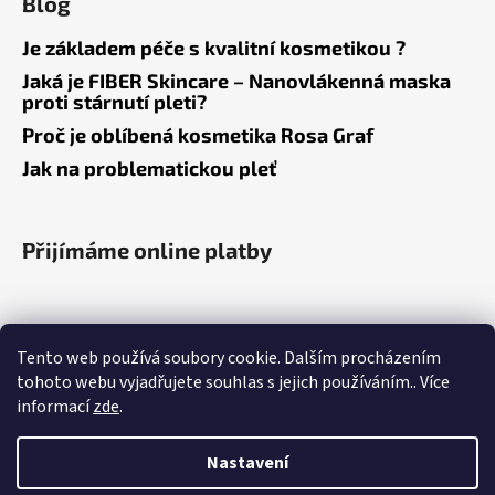
Blog
Je základem péče s kvalitní kosmetikou ?
Jaká je FIBER Skincare – Nanovlákenná maska
proti stárnutí pleti?
Proč je oblíbená kosmetika Rosa Graf
Jak na problematickou pleť
Přijímáme online platby
Tento web používá soubory cookie. Dalším procházením
tohoto webu vyjadřujete souhlas s jejich používáním.. Více
informací
zde
.
Obchodní podmínky
Podmínky ochrany osobních údajů
Nastavení