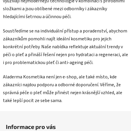
využívají nejmodernější technologie v kombinaci s přírodními
složkami a jsou oblíbené mezi odborníky i zákazníky
hledajícími šetrnou a účinnou péči.
Soustředíme se na individuální přístup a poradenství, abychom
zákazníkům pomohli najít ideální kosmetiku pro jejich
konkrétní potřeby. Naše nabídka reflektuje aktuální trendy v
péči o pleť a přináší řešení nejen pro hydrataci a regeneraci, ale
i pro problematickou pleť či anti-ageing péči.
Aladerma Kosmetika není jen e-shop, ale také místo, kde
zákazníci najdou podporu a odborné doporučení. Věříme, že
správná péče o pleť může přinést nejen krásnější vzhled, ale
také lepší pocit ze sebe sama.
Z
á
Informace pro vás
p