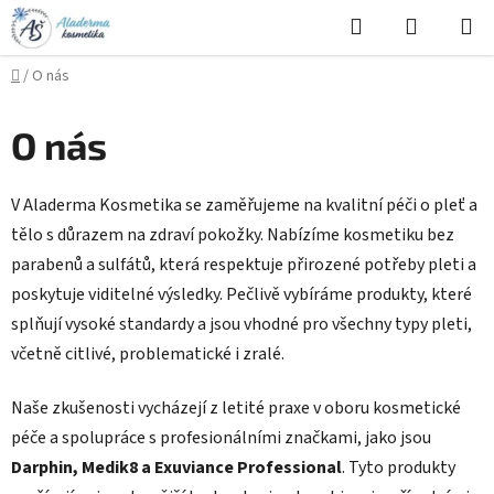
Přejít
Hledat
NÁKUPN
na
KOŠÍK
obsah
Domů
/
O nás
O nás
V Aladerma Kosmetika se zaměřujeme na kvalitní péči o pleť a
tělo s důrazem na zdraví pokožky. Nabízíme kosmetiku bez
parabenů a sulfátů, která respektuje přirozené potřeby pleti a
poskytuje viditelné výsledky. Pečlivě vybíráme produkty, které
splňují vysoké standardy a jsou vhodné pro všechny typy pleti,
včetně citlivé, problematické i zralé.
Naše zkušenosti vycházejí z letité praxe v oboru kosmetické
péče a spolupráce s profesionálními značkami, jako jsou
Darphin, Medik8 a Exuviance Professional
. Tyto produkty