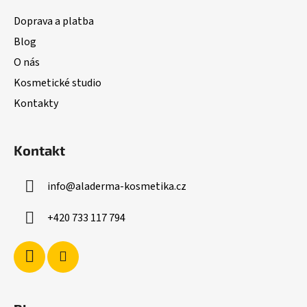
a
Doprava a platba
t
Blog
í
O nás
Kosmetické studio
Kontakty
Kontakt
info
@
aladerma-kosmetika.cz
+420 733 117 794