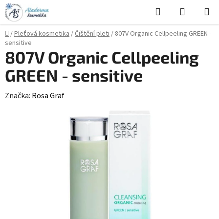
Přejít
Hledat
NÁKUPN
na
KOŠÍK
obsah
Domů
/
Pleťová kosmetika
/
Čištění pleti
/
807V Organic Cellpeeling GREEN -
sensitive
807V Organic Cellpeeling
GREEN - sensitive
Značka:
Rosa Graf