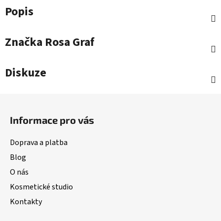
Popis
Značka
Rosa Graf
Diskuze
Z
á
Informace pro vás
p
a
Doprava a platba
t
Blog
í
O nás
Kosmetické studio
Kontakty