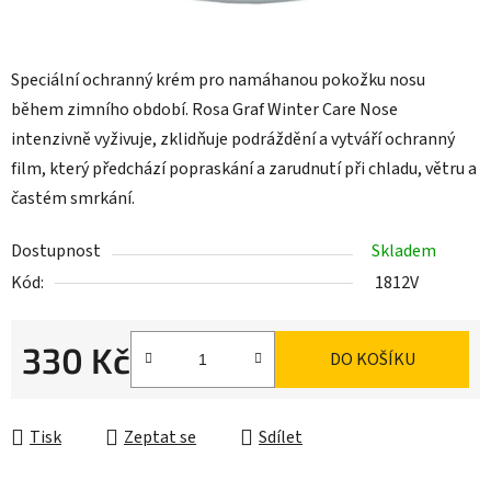
Speciální ochranný krém pro namáhanou pokožku nosu
během zimního období. Rosa Graf Winter Care Nose
intenzivně vyživuje, zklidňuje podráždění a vytváří ochranný
film, který předchází popraskání a zarudnutí při chladu, větru a
častém smrkání.
Dostupnost
Skladem
Kód:
1812V
330 Kč
DO KOŠÍKU
Měrná cena:
Tisk
Zeptat se
Sdílet