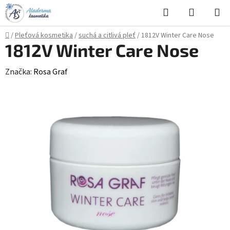
Přejít
Hledat
NÁKUPN
na
KOŠÍK
obsah
Domů
/
Pleťová kosmetika
/
suchá a citlivá pleť
/
1812V Winter Care Nose
1812V Winter Care Nose
Značka:
Rosa Graf