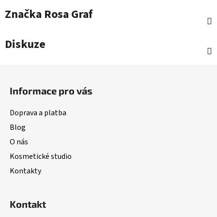
Značka
Rosa Graf
Diskuze
Z
á
Informace pro vás
p
a
Doprava a platba
t
Blog
í
O nás
Kosmetické studio
Kontakty
Kontakt